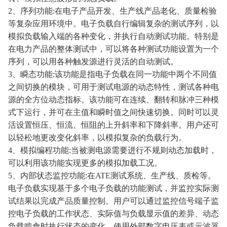
2、序列功能:在电子产品开发、生产线产品老化、质量检验
等复杂应用环境中。电子负载自行编辑复杂的测试序列，以
模拟负载输入端的各种变化，并执行自动测试功能。特别是
在电力产品的整体测试中，可以将各种测试功能设置为一个
序列，可以用各种触发源进行灵活的自动测试。
3、瞬态功能:该功能是指电子负载在同一功能中两个不同值
之间切换的模块，可用于测试电源的动态特性，测试各种电
源的全方位动态指标。该功能可在连续、翻转和脉冲三种模
式下运行，并可在主值和瞬时值之间快速切换。同时可以灵
活设置恒压、恒流、恒阻的上升斜率和下降斜率。用户还可
以轻松地更改变化斜率，以模拟复杂的负载行为。
4、模拟编程功能:当被测电源需要进行不规则动态加载时，
可以利用该功能实现更多的模拟加载工况。
5、内部状态监控功能:在ATE测试系统、生产线、质检等。
电子负载实现基于多个电子负载的功能测试，并监控实际测
试结果以完成产品质量控制。用户可以通过监控信号端子监
控电子负载的工作状态、实际值与负载显示值的差异、动态
负载啃食时执行状态的变化，使用外部数字电压表或示波器